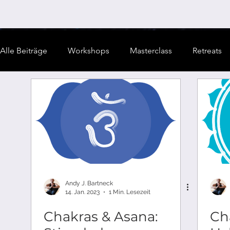
Alle Beiträge
Workshops
Masterclass
Retreats
Asana
Andy J. Bartneck
14. Jan. 2023
1 Min. Lesezeit
Chakras & Asana:
Ch