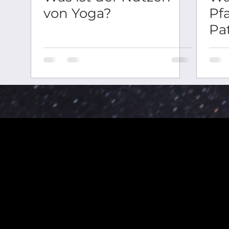
von Yoga?
Pf
Pat