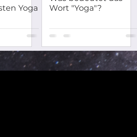
sten Yoga
Wort "Yoga"?