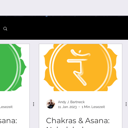
Andy J. Bartneck
 Lesezeit
11. Jan. 2023
1 Min. Lesezeit
sana:
Chakras & Asana: