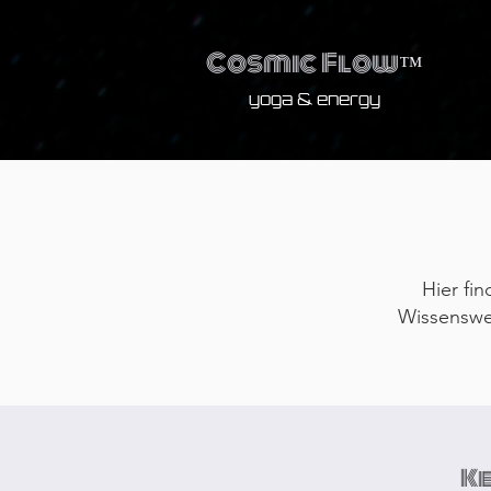
Cosmic Flow
™
yoga & energy
Hier fin
Wissenswe
Ke