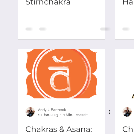
Stirnchakra
Ha
Andy J. Bartneck
10. Jan. 2023
1 Min. Lesezeit
Chakras & Asana:
Ch