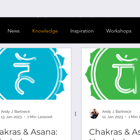
News
Knowledge
Inspiration
Workshops
Andy J. Bartneck
Andy J. Bartneck
13. Jan. 2023
1 Min. Lesezeit
12. Jan. 2023
1 Min.
akras & Asana:
Chakras & A