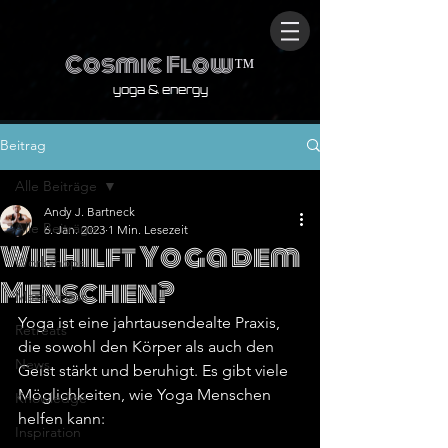
Cosmic Flow
™
yoga & energy
Beitrag
Alle Beiträge
Andy J. Bartneck
Alle Beiträge
6. Jan. 2023
1 Min. Lesezeit
Wie hilft Yoga dem
Workshops
Menschen?
Masterclass
Yoga ist eine jahrtausendealte Praxis, 
Retreats
die sowohl den Körper als auch den 
News
Geist stärkt und beruhigt. Es gibt viele 
Möglichkeiten, wie Yoga Menschen 
Knowledge
helfen kann:
Inspiration