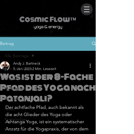
Cosmic Flow
™
yoga & energy
Beitrag
Alle Beiträge
Andy J. Bartneck
Alle Beiträge
5. Jan. 2023
2 Min. Lesezeit
Was ist der 8-Fache
Workshops
Pfad des Yoga nach
Masterclass
Patanjali?
Retreats
Der achtfache Pfad, auch bekannt als 
News
die acht Glieder des Yoga oder 
Knowledge
Ashtanga Yoga, ist ein systematischer 
Ansatz für die Yogapraxis, der von dem 
Inspiration