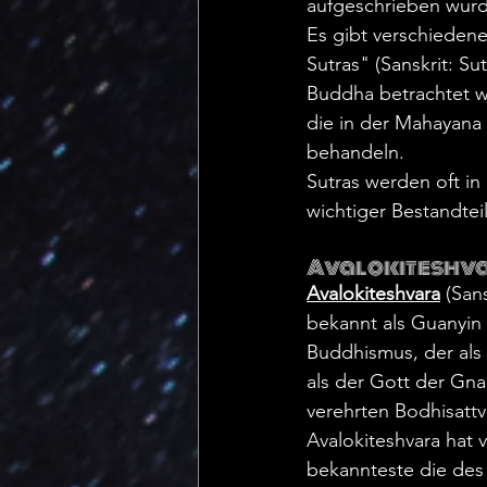
aufgeschrieben wur
Es gibt verschieden
Sutras" (Sanskrit: Su
Buddha betrachtet we
die in der Mahayana
behandeln.
Sutras werden oft in
wichtiger Bestandtei
Avalokiteshv
Avalokiteshvara
 (San
bekannt als Guanyin 
Buddhismus, der als 
als der Gott der Gn
verehrten Bodhisattv
Avalokiteshvara hat
bekannteste die des b