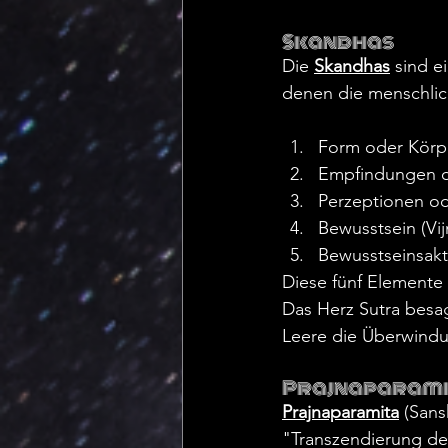
Skandhas
Die 
Skandhas
 sind e
denen die menschlich
Form oder Körp
Empfindungen o
Perzeptionen o
Bewusstsein (Vij
Bewusstseinsakt
Diese fünf Elemente 
Das Herz Sutra besag
Leere die Überwindu
Prajnaparami
Prajnaparamita
 (Sans
"Transzendierung de