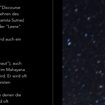
"Discourse 
 Lehren des 
amita Sutras) 
der "Leere" 
nd auch ein 
haut"), auch 
a im Mahayana 
d. Er wird oft 
isten 
n denen die 
d oft 