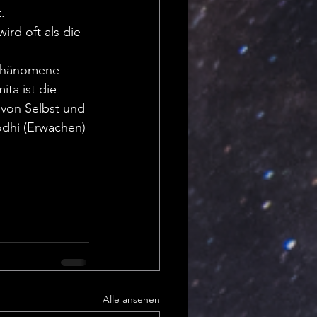
. 
rd oft als die 
 Phänomene 
ta ist die 
 von Selbst und 
odhi (Erwachen) 
Alle ansehen