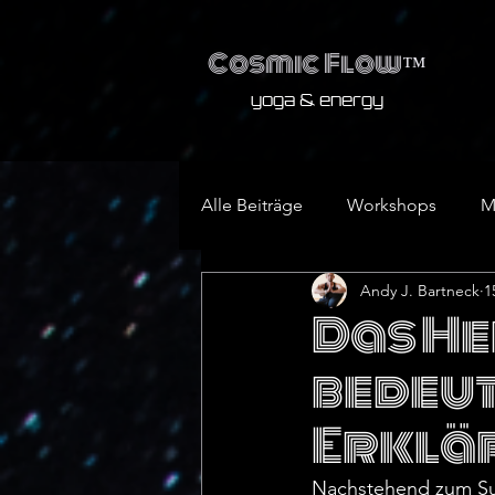
Cosmic Flow
™
yoga & energy
Alle Beiträge
Workshops
M
Andy J. Bartneck
1
Asana
Das He
bedeut
Erklä
Nachstehend zum Sutr