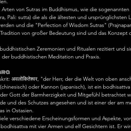
den.
e Arten von Sutras im Buddhismus, wie die sogenannten 
tra, Pali: sutta) die als die ältesten und ursprünglichsten
rden und die "Perfection of Wisdom Sutras" (Prajnapar
 Tradition von großer Bedeutung sind und das Konzept 
 buddhistischen Zeremonien und Ritualen rezitiert und si
l der buddhistischen Meditation und Praxis.
ara
skrit: अवलोकितेश्वर, "der Herr, der die Welt von oben ansc
(chinesisch) oder Kannon (japanisch), ist ein bodhisattv
der Gott der Barmherzigkeit und Mitgefühl betrachtet wir
ade und des Schutzes angesehen und ist einer der am me
as in Ostasien.
 viele verschiedene Erscheinungsformen und Aspekte, vo
odhisattva mit vier Armen und elf Gesichtern ist. Er wir