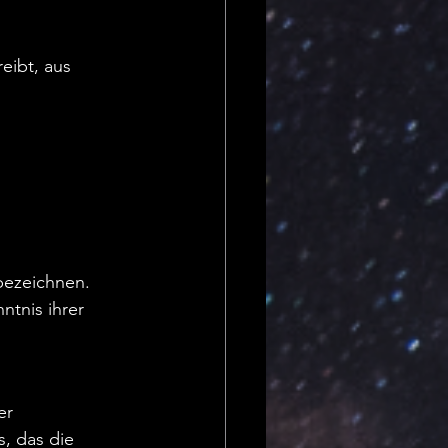
eibt, aus 
bezeichnen. 
ntnis ihrer 
er 
, das die 