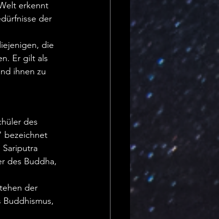
 Welt erkennt 
edürfnisse der 
iejenigen, die 
. Er gilt als 
und ihnen zu 
chüler des 
" bezeichnet 
 Sariputra 
r des Buddha, 
stehen der 
s Buddhismus, 