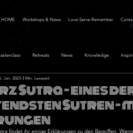
HOME
Workshops & News
Love-Serve-Remember
Conta
asterclass
Retreats
News
Knowledge
Inspir
5. Jan. 2023
3 Min. Lesezeit
rz Sutra - eines de
endsten Sutren - m
rungen
a findet ihr einige Erklärungen zu den Begriffen. Wenn 