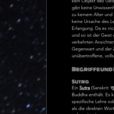
kein Objekt des Geis
gibt keine Unwissenh
zu keinem Alter und 
keine Ursache des L
Erlangung. Da es nich
und so ist der Geist 
verkehrten Ansichten
Gegenwart und der Zu
unübertroffene, vol
Begriffe und
Sutra
Ein 
Sutra
 (Sanskrit: 
Buddha enthält. Es k
spezifische Lehre od
als die direkten Wor