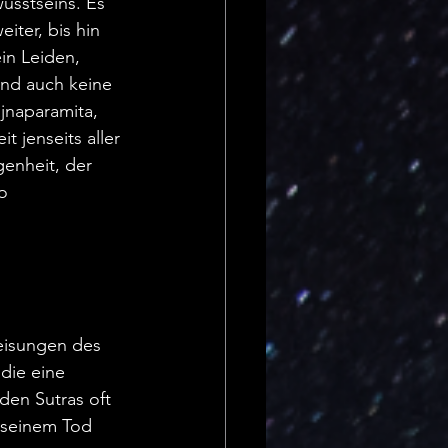
usstseins. Es 
ter, bis hin 
in Leiden, 
und auch keine 
ajnaparamita, 
 jenseits aller 
enheit, der 
o 
weisungen des 
die eine 
den Sutras oft 
 seinem Tod 