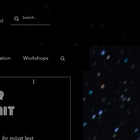
ct
ation
Workshops
r
it
ihr mögt lest 