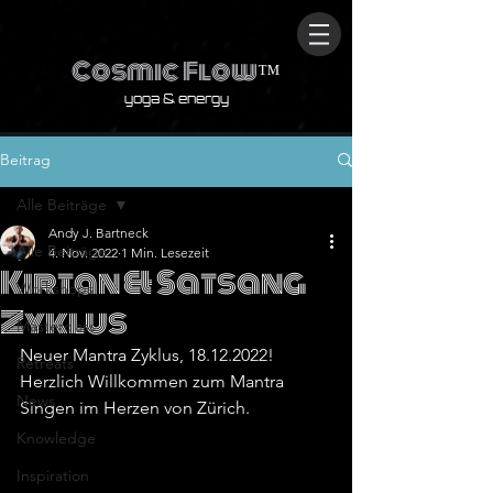
Cosmic Flow
™
yoga & energy
Beitrag
Alle Beiträge
Andy J. Bartneck
Alle Beiträge
4. Nov. 2022
1 Min. Lesezeit
Kirtan & Satsang
Workshops
Zyklus
Masterclass
Neuer Mantra Zyklus, 18.12.2022! 
Retreats
Herzlich Willkommen zum Mantra 
News
Singen im Herzen von Zürich. 
Knowledge
Inspiration