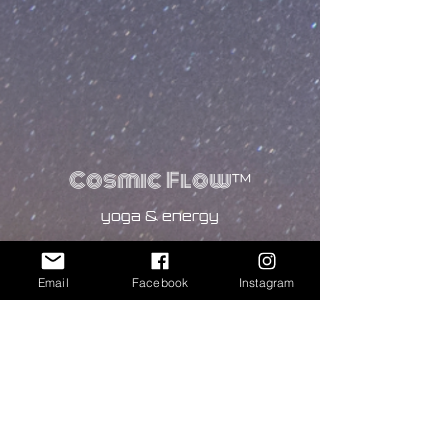
Cosmic Flow
™
yoga & energy
Kontaktiere uns.
Email
Facebook
Instagram