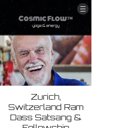
Cosmic Flow
™
yoga & energy
Zurich,
Switzerland Ram
Dass Satsang &
Fellowship