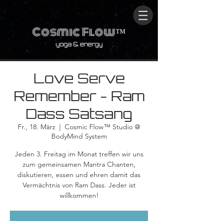
Cosmic Flow
™
yoga & energy
Love Serve
Remember - Ram
Dass Satsang
Fr., 18. März
  |  
Cosmic Flow™ Studio @
BodyMind System
Jeden 3. Freitag im Monat treffen wir uns
zum gemeinsamen Mantra Chanten,
diskutieren, essen und ehren damit das
Vermächtnis von Ram Dass. Jeder ist
willkommen!