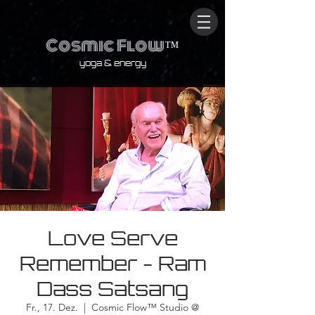
Cosmic Flow
™
yoga & energy
Love Serve
Remember - Ram
Dass Satsang
Fr., 17. Dez.
  |  
Cosmic Flow™ Studio @