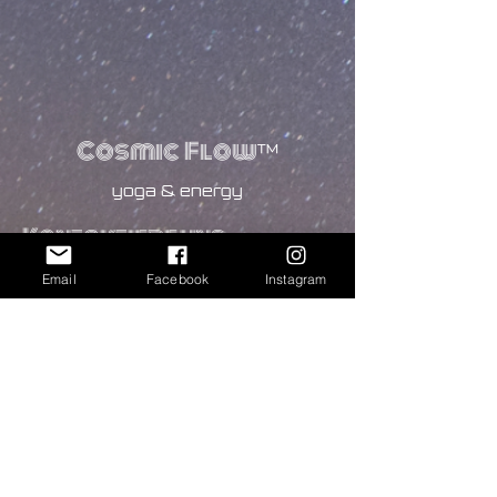
Cosmic Flow
™
yoga & energy
Kontaktiere uns.
Email
Facebook
Instagram
Meine Nachricht an Cosmic Flow™