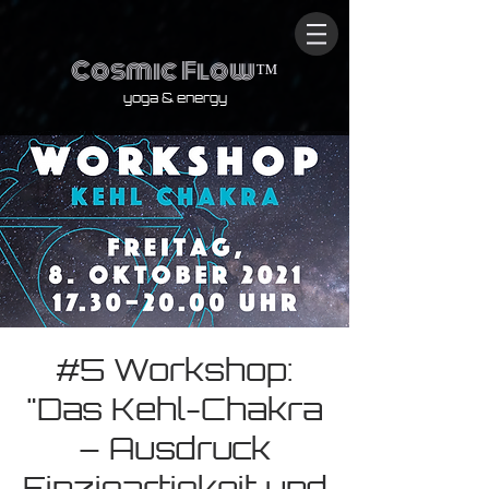
Cosmic Flow
™
yoga & energy
#5 Workshop:
"Das Kehl-Chakra
– Ausdruck
Einzigartigkeit und