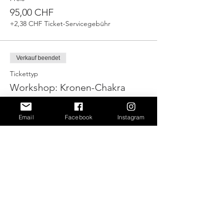
95,00 CHF
+2,38 CHF Ticket-Servicegebühr
Verkauf beendet
Tickettyp
Workshop: Kronen-Chakra
Mehr Infos
Email
Facebook
Instagram
Preis
95,00 CHF
+2,38 CHF Ticket-Servicegebühr
Diese Veranstaltung