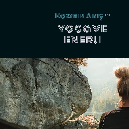
Kozmik Akış
™
yoga ve
enerji