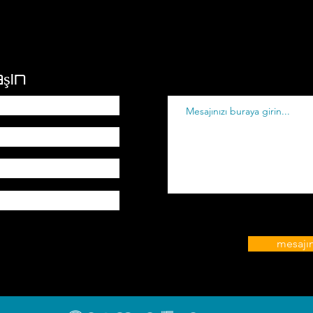
şın
mesajı