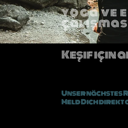
yoga ve e
çalışmas
Keşif için 
Unser nächstes 
Meld Dich direkt 