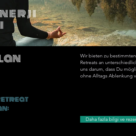
nerji
ı
alan
Wir bieten zu bestimmten
Retreats an unterschiedli
uns darum, dass Du möglic
ohne Alltags Ablenkung v
Retreat
an:
Daha fazla bilgi ve rez