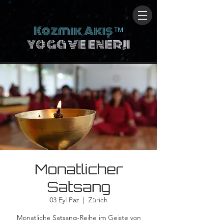
Kozmik Akış
™
yoga ve enerji
Monatlicher
Satsang
03 Eyl Paz
  |  
Zürich
Monatliche Satsang-Reihe im Geiste von