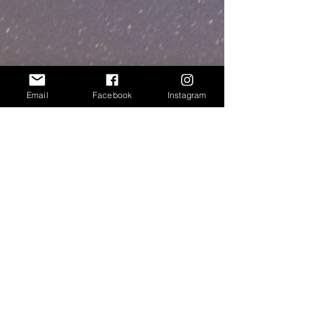
Email
Facebook
Instagram
Cosmic Flow
™
yoga & energy
Bize Ulaşın