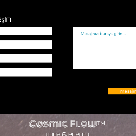
şın
mesajı
Cosmic Flow
™
yoga & energy