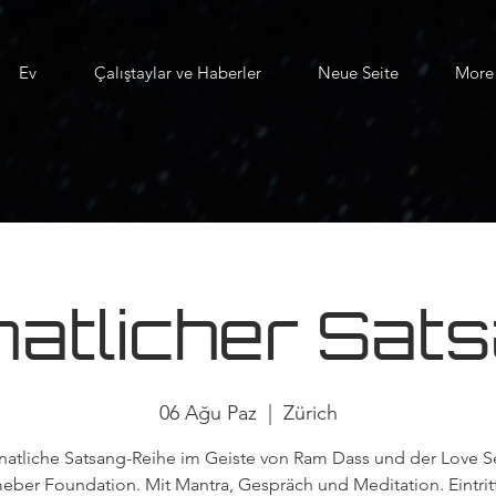
Ev
Çalıştaylar ve Haberler
Neue Seite
More
atlicher Sat
06 Ağu Paz
  |  
Zürich
atliche Satsang-Reihe im Geiste von Ram Dass und der Love S
eber Foundation. Mit Mantra, Gespräch und Meditation. Eintritt