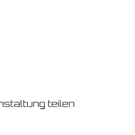
t aus dem Sanskrit und bedeutet "in Gesellschaft der Wahrheit
m die Räumlichkeiten zu zahlen und Überschüsse um Spenden 
.
staltung teilen