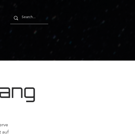
sang
erve
 auf