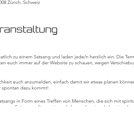
008 Zürich, Schweiz
ranstaltung
tlich zu einem Satsang und laden jede/n herzlich ein. Die Termi
ten euch immer auf der Website zu schauen, wegen Verschieb
chkeit euch anzumelden, einfach damit wir etwas planen können
er spontan dazu kommt!
sangs in Form eines Treffen von Menschen, die sich mit spiritu
wenn Satsangs oft von einem Lehrer oder einer Lehrerin oder 
ot machen, wo sich jeder in der Gruppe einbringen kann. In un
eben, wie zum Beispiel das Singen von Mantras, das Hören von s
n und über unterschiedliche Lehrer/innen und die Diskussion v
ation oder Yoga.