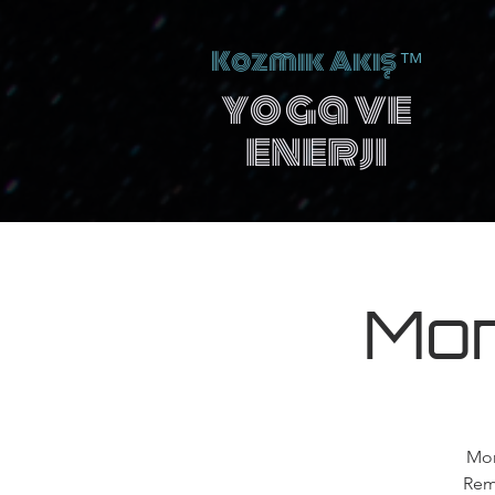
Kozmik Akış
™
yoga ve
enerji
Mon
Mon
Rem