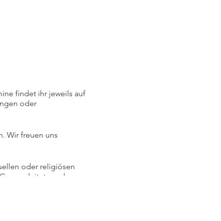
ne findet ihr jeweils auf
ungen oder
. Wir freuen uns
ellen oder religiösen
Guru geleitet werden,
seren Satsangs kann es
pirituellen Geschichten
on spirituellen Themen