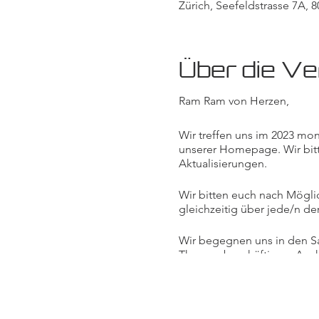
Zürich, Seefeldstrasse 7A, 8
Über die Ve
Ram Ram von Herzen,
Wir treffen uns im 2023 mona
unserer Homepage. Wir bit
Aktualisierungen.
Wir bitten euch nach Mögli
gleichzeitig über jede/n d
Wir begegnen uns in den Sat
Themen beschäftigen. Auch 
möchten wir hier ein Angeb
verschiedene Aktivitäten g
oder Lehren, oder Filme vo
sowie die Praxis von Medit