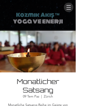
Kozmik Akış
™
yoga ve enerji
Monatlicher
Satsang
09 Tem Paz
  |  
Zürich
Monatliche Satsang-Reihe im Geiste von