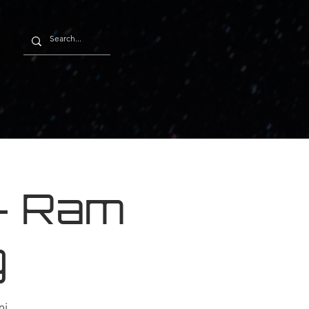
 - Ram
g
mi