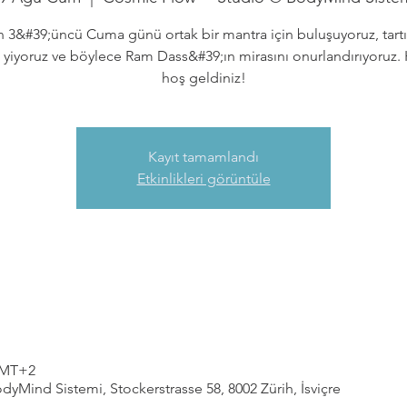
n 3&#39;üncü Cuma günü ortak bir mantra için buluşuyoruz, tartı
yiyoruz ve böylece Ram Dass&#39;ın mirasını onurlandırıyoruz.
hoş geldiniz!
Kayıt tamamlandı
Etkinlikleri görüntüle
 GMT+2
Mind Sistemi, Stockerstrasse 58, 8002 Zürih, İsviçre