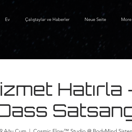
Ev
Çalıştaylar ve Haberler
Neue Seite
More
izmet Hatırla
Dass Satsan
9 Ağu Cum
  |  
Cosmic Flow™ Studio @ BodyMind Siste