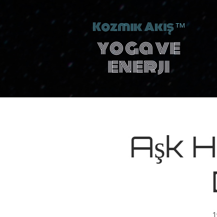
Kozmik Akış
™
yoga ve
enerji
Aşk H
1