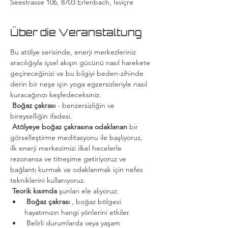
Seestrasse 106, 8703 Erlenbach, İsviçre
Über die Veranstaltung
Bu atölye serisinde, enerji merkezleriniz 
aracılığıyla içsel akışın gücünü nasıl harekete 
geçireceğinizi ve bu bilgiyi beden-zihinde 
derin bir neşe için yoga egzersizleriyle nasıl 
kuracağınızı keşfedeceksiniz.
Boğaz çakrası
 - benzersizliğin ve 
bireyselliğin ifadesi.
Atölyeye boğaz çakrasına odaklanan
 bir 
görselleştirme meditasyonu ile başlıyoruz, 
ilk enerji merkezimizi ilkel hecelerle 
rezonansa ve titreşime getiriyoruz ve 
bağlantı kurmak ve odaklanmak için nefes 
tekniklerini kullanıyoruz.
Teorik kısımda
 şunları ele alıyoruz:
Boğaz çakrası
 , boğaz bölgesi 
hayatımızın hangi yönlerini etkiler.
 Belirli durumlarda veya yaşam 